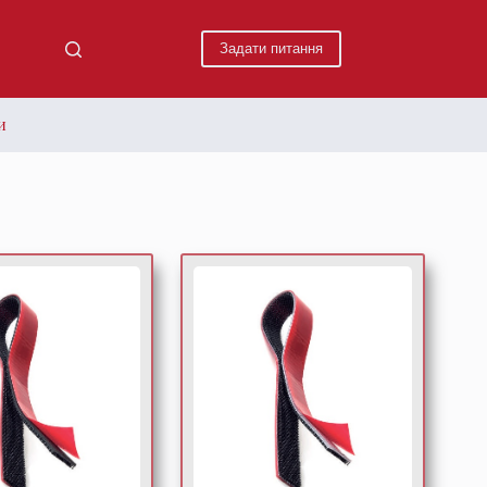
Задати питання
и