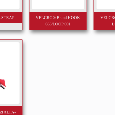
-STRAP
VELCRO® Brand HOOK
VELCRO
088/LOOP 001
L
d ALFA-